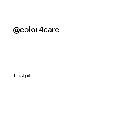
@color4care
Trustpilot