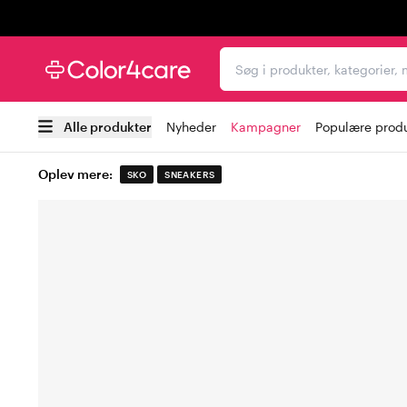
Trustpilot
Søg i produkter, kategori
Alle produkter
Nyheder
Kampagner
Populære prod
Oplev mere:
SKO
SNEAKERS