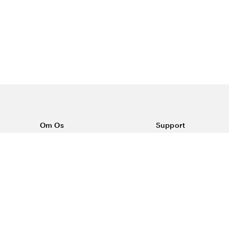
Om Os
Support
Om Color4care
Kontakt os
Ofte stillede spørgsm
Vilkår
Forsendelse & return
Reklamationer
Privatlivspolitik & Co