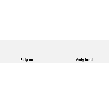
Følg os
Vælg land
Facebook
Danmark
ål
Instagram
Youtube
ering
LinkedIn
okies