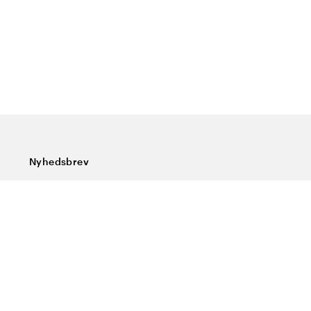
Nyhedsbrev
Tilmeld dig vores nyhedsbrev og få de seneste nyheder,
særlige tilbud, gode tips og interessant læsning
Indtast din e-mailadresse