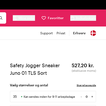
Mine sider
Favoritter
Indkøbskurv
Support
Privat
Erhverv
Safety Jogger Sneaker
527,20 kr.
(eksklusive moms)
Juno 01 TLS Sort
Vælg størrelser og antal
Størrelsesguide
35
-
+
Kan sendes inden for 9-11 arbejdsdage
Antal