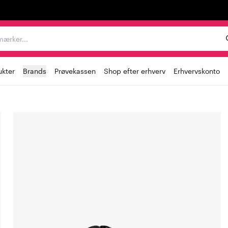
er, mærker...
ukter
Brands
Prøvekassen
Shop efter erhverv
Erhvervskonto