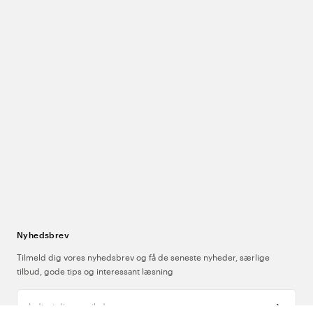
Nyhedsbrev
Tilmeld dig vores nyhedsbrev og få de seneste nyheder, særlige
tilbud, gode tips og interessant læsning
Indtast din e-mailadresse