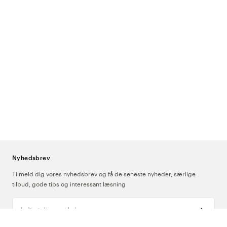
Nyhedsbrev
Tilmeld dig vores nyhedsbrev og få de seneste nyheder, særlige
tilbud, gode tips og interessant læsning
Indtast din e-mailadresse