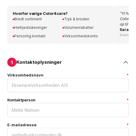
Hvorfor vælge Color4care?
"Vi har i
Color4car
Bredt sortiment
Tryk & broderi
op til vor
Helhjedsløsninger
Volumenrabatter
Sara Gr
Sverigech
Personlig kontakt
Virksomhedskonto
Kontaktoplysninger
1
Virksomhedsnavn
*
Kontaktperson
*
E-mailadresse
*