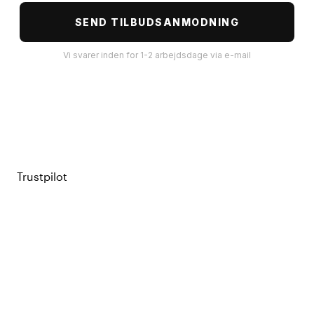
SEND TILBUDSANMODNING
Vi svarer inden for 1-2 arbejdsdage via e-mail
Trustpilot