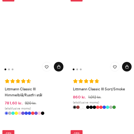
Littmann Classic III
Littmann Classic III Sort/Smoke
Himmelblå/Rustfri stål
860 kr.
1.012 kr.
(eksklusive moms)
781,60 kr.
920 kr.
(eksklusive moms)
-15%
-15%