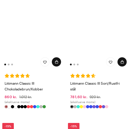
Littmann Classic III
Littmann Classic III Sort/Rustfri
Chokoladebrun/Kobber
stål
860 kr.
1.012 kr.
781,60 kr.
920 kr.
(eksklusive moms)
(eksklusive moms)
-15%
-15%