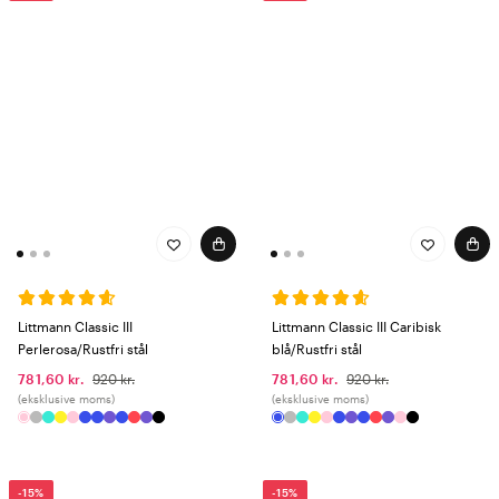
Littmann Classic III
Littmann Classic III Caribisk
Perlerosa/Rustfri stål
blå/Rustfri stål
781,60 kr.
920 kr.
781,60 kr.
920 kr.
(eksklusive moms)
(eksklusive moms)
-15%
-15%