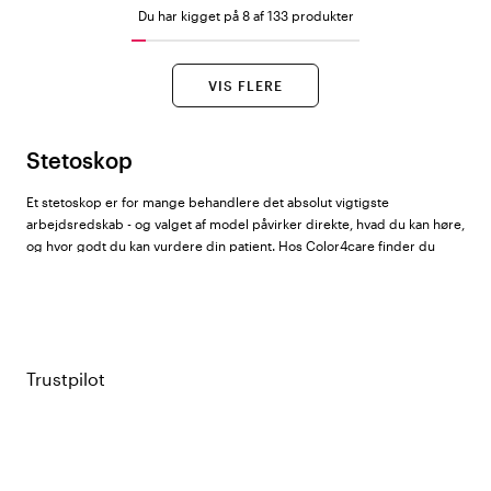
Du har kigget på 8 af 133 produkter
VIS FLERE
Stetoskop
Et stetoskop er for mange behandlere det absolut vigtigste
arbejdsredskab - og valget af model påvirker direkte, hvad du kan høre,
og hvor godt du kan vurdere din patient. Hos Color4care finder du
stetoskoper til alle niveauer og faggrupper, fra enkle øvemodeller til
avancerede diagnostiske instrumenter. Sortimentet omfatter
stetoskoper fra
Littmann
,
ADC
,
GIMA
og
Beez
.
Littmann - verdensførende inden for
Trustpilot
kliniske stetoskoper
Littmann (3M) er den globalt mest anvendte og anbefalede producent
af professionelle stetoskoper. Deres modeller findes i tre