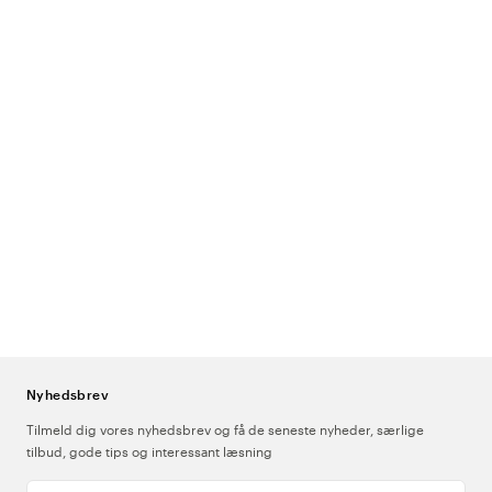
Nyhedsbrev
Tilmeld dig vores nyhedsbrev og få de seneste nyheder, særlige
tilbud, gode tips og interessant læsning
Indtast din e-mailadresse