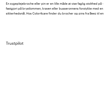
En sygeplejebroche eller pin er en lille måde at vise faglig stolthed på -
fastgjort på brystlommen, kraven eller busseronnens forstykke med en
sikkerhedsnål. Hos Color4care finder du brocher og pins fra
Beez
til en
række forskellige sundhedsfag.
Vores sortiment
Trustpilot
Emaljerede brocher:
Runde brocher i emalje med
stillingsbetegnelse og kors- eller logodesign. Findes til social- og
sundhedsassistent (SSA), sygeplejerske, social- og
sundhedshjælper (SSH) og lægesekretær i blå og rød farve.
Emaljerede brocher har et mere formelt og holdbart udtryk end
pins.
Pins:
Mindre knapper med tekst og grafik til lægesekretær,
drømmedoktor og smuk social- og sundhedshjælper. Findes i flere
farver og er et legende alternativ.
Ofte stillede spørgsmål og svar