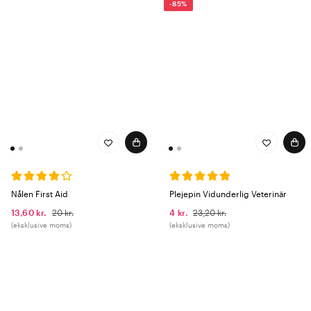
-85%
Nålen First Aid
Plejepin Vidunderlig Veterinär
13,60 kr.
20 kr.
4 kr.
23,20 kr.
(eksklusive moms)
(eksklusive moms)