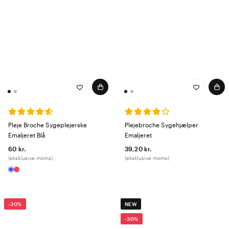
Pleje Broche Sygeplejerske
Plejebroche Sygehjælper
Emaljeret Blå
Emaljeret
60 kr.
39,20 kr.
(eksklusive moms)
(eksklusive moms)
-30%
NEW
-30%