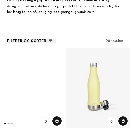
løsning end engangsplast. De er også BPA-fri, fødevaresikre og
designet til at modstå hård brug – perfekt til sundhedspersonale, der
har brug for en pålidelig og let tilgængelig vandflaske.
Hvorfor vælge Glacial?
FILTRER OG SORTER
28 resultat
Holder drikkevarer kolde i 24 timer og varme i 12 timer
Fremstillet af rustfrit stål af høj kvalitet
Lækagesikker og BPA-fri
Bæredygtigt valg – reduktion af plastaffald
Moderne design i flere farver og mønstre
Uanset om du har brug for iskoldt vand på en travl vagt eller en varm
drik på din nattevagt, sørger Glacial for, at din drik altid har den rette
temperatur. Vælg en flaske, der matcher din stil, og træf et
bæredygtigt valg for dig selv og planeten!