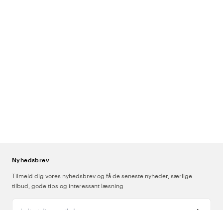
Nyhedsbrev
Tilmeld dig vores nyhedsbrev og få de seneste nyheder, særlige
tilbud, gode tips og interessant læsning
Indtast din e-mailadresse