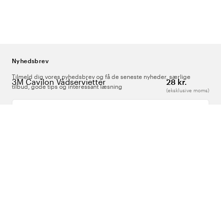
Nyhedsbrev
Tilmeld dig vores nyhedsbrev og få de seneste nyheder, særlige
3M Cavilon Vådservietter
28 kr.
tilbud, gode tips og interessant læsning
(eksklusive moms)
Indtast din e-mailadresse
Om Os
Support
Følg os
Danmark