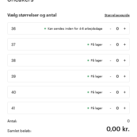
Vælg størrelser og antal
Størrelsesguide
-
+
36
Kan sendes inden for 4-6 arbejdsdage
Antal
-
+
37
På lager
Antal
-
+
38
På lager
Antal
-
+
39
På lager
Antal
-
+
40
På lager
Antal
-
+
41
På lager
Antal
Antal:
0
0,00 kr.
Samlet beløb: