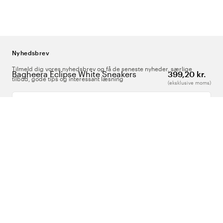
Nyhedsbrev
Tilmeld dig vores nyhedsbrev og få de seneste nyheder, særlige
Bagheera Eclipse White Sneakers
399,20 kr.
tilbud, gode tips og interessant læsning
(eksklusive moms)
Indtast din e-mailadresse
Om Os
Support
Følg os
Danmark