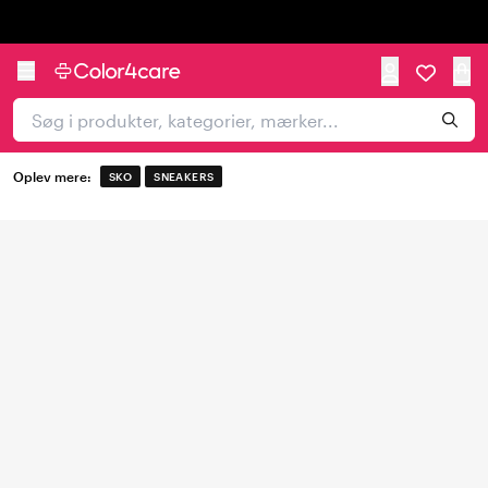
Trustpilot
Oplev mere:
SKO
SNEAKERS