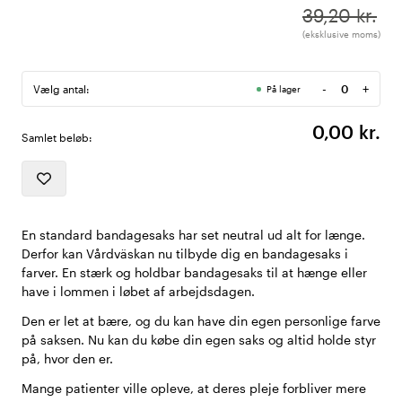
39,20 kr.
(eksklusive moms)
-
+
Vælg antal:
På lager
Antal
0,00 kr.
Samlet beløb:
En standard bandagesaks har set neutral ud alt for længe.
Derfor kan Vårdväskan nu tilbyde dig en bandagesaks i
farver. En stærk og holdbar bandagesaks til at hænge eller
have i lommen i løbet af arbejdsdagen.
Den er let at bære, og du kan have din egen personlige farve
på saksen. Nu kan du købe din egen saks og altid holde styr
på, hvor den er.
Mange patienter ville opleve, at deres pleje forbliver mere