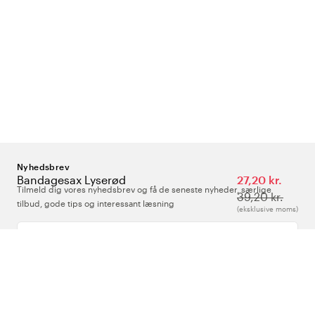
Nyhedsbrev
Bandagesax Lyserød
27,20 kr.
Tilmeld dig vores nyhedsbrev og få de seneste nyheder, særlige
39,20 kr.
tilbud, gode tips og interessant læsning
(eksklusive moms)
Indtast din e-mailadresse
Om Os