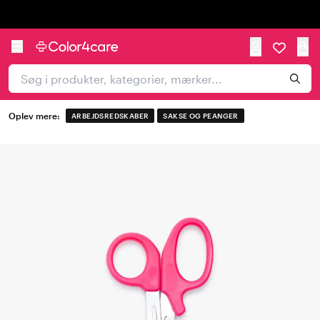
Trustpilot
Oplev mere:
ARBEJDSREDSKABER
SAKSE OG PEANGER