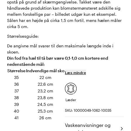
opstå på grund af skærmgengivelse. Takket være den
håndlavede produktion kan blomstermønsteret adskille sig
mellem forskellige par – billedet udgør kun et eksempel.
Sålen har en højde på cirka 1,5 cm fortil, mens hælen måler
cirka 5 cm.
Størrelsesguide:
De angivne mål svarer til den maksimale længde inde i
skoen.
Din fod fra hæl til tå bør være 0,1-1,0 cm kortere end
nedenstående mål:
Størrelse
Indvendige mål sko
Læs mindre
35
22 cm
36
22,6 cm
37
23,2 cm
38
23,8 cm
Læder
39
24,5 cm
SKU: 10000049-1062-10035
40
25,3 cm
41
26 cm
Vaskeanvisninger og