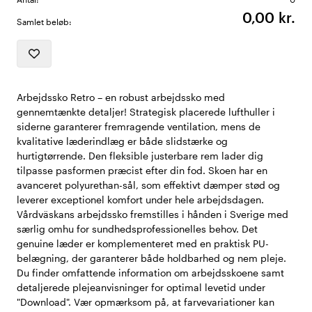
0,00 kr.
Samlet beløb:
Arbejdssko Retro – en robust arbejdssko med
gennemtænkte detaljer! Strategisk placerede lufthuller i
siderne garanterer fremragende ventilation, mens de
kvalitative læderindlæg er både slidstærke og
hurtigtørrende. Den fleksible justerbare rem lader dig
tilpasse pasformen præcist efter din fod. Skoen har en
avanceret polyurethan-sål, som effektivt dæmper stød og
leverer exceptionel komfort under hele arbejdsdagen.
Vårdväskans arbejdssko fremstilles i hånden i Sverige med
særlig omhu for sundhedsprofessionelles behov. Det
genuine læder er komplementeret med en praktisk PU-
belægning, der garanterer både holdbarhed og nem pleje.
Du finder omfattende information om arbejdsskoene samt
detaljerede plejeanvisninger for optimal levetid under
"Download". Vær opmærksom på, at farvevariationer kan