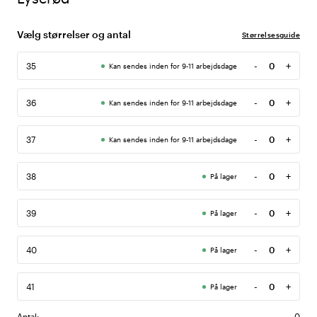
Vælg størrelser og antal
Størrelsesguide
-
+
35
Kan sendes inden for 9-11 arbejdsdage
Antal
-
+
36
Kan sendes inden for 9-11 arbejdsdage
Antal
-
+
37
Kan sendes inden for 9-11 arbejdsdage
Antal
-
+
38
På lager
Antal
-
+
39
På lager
Antal
-
+
40
På lager
Antal
-
+
41
På lager
Antal
Antal:
0