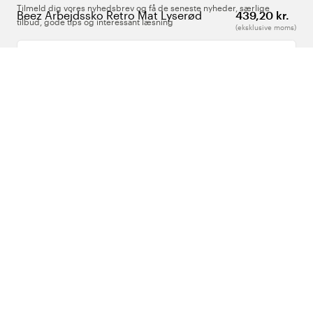
Tilmeld dig vores nyhedsbrev og få de seneste nyheder, særlige
Beez Arbejdssko Retro Mat Lyserød
439,20 kr.
tilbud, gode tips og interessant læsning
(eksklusive moms)
Indtast din e-mailadresse
Om Os
Support
Følg os
Danmark