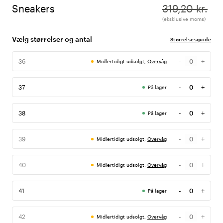
Sneakers
319,20 kr.
(eksklusive moms)
Vælg størrelser og antal
Størrelsesguide
-
+
36
Midlertidigt udsolgt,
Overvåg
Antal
-
+
37
På lager
Antal
-
+
38
På lager
Antal
-
+
39
Midlertidigt udsolgt,
Overvåg
Antal
-
+
40
Midlertidigt udsolgt,
Overvåg
Antal
-
+
41
På lager
Antal
-
+
42
Midlertidigt udsolgt,
Overvåg
Antal