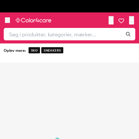
Trustpilot
Oplev mere:
SKO
SNEAKERS