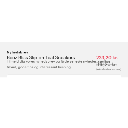
Nyhedsbrev
Beez Bliss Slip-on Teal Sneakers
223,20 kr.
Tilmeld dig vores nyhedsbrev og få de seneste nyheder, særlige
319,20 kr.
tilbud, gode tips og interessant læsning
(eksklusive moms)
Indtast din e-mailadresse
Om Os
Support
Følg os