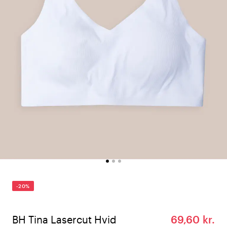
-20%
BH Tina Lasercut Hvid
69,60 kr.