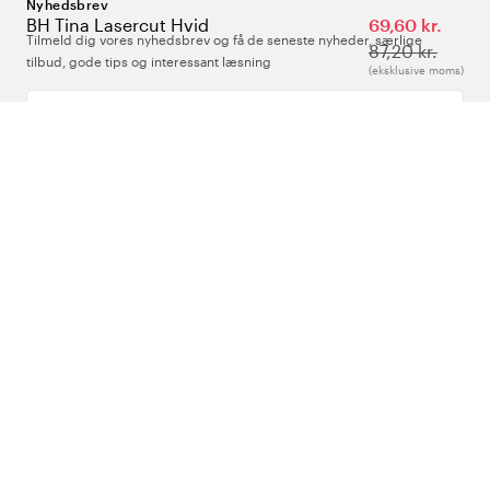
Nyhedsbrev
BH Tina Lasercut Hvid
69,60 kr.
Tilmeld dig vores nyhedsbrev og få de seneste nyheder, særlige
87,20 kr.
tilbud, gode tips og interessant læsning
(eksklusive moms)
Indtast din e-mailadresse
Om Os
Support
Følg os
Danmark