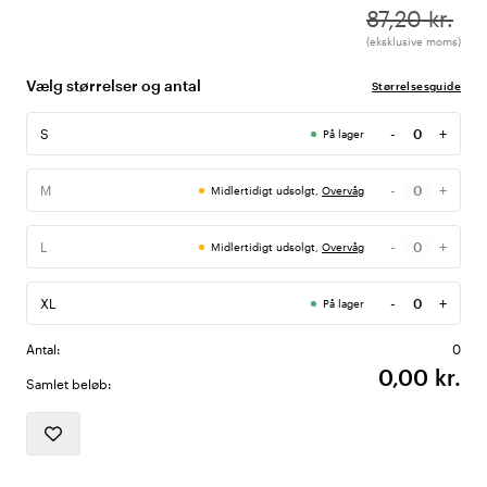
87,20 kr.
(eksklusive moms)
Vælg størrelser og antal
Størrelsesguide
-
+
S
På lager
Antal
-
+
M
Midlertidigt udsolgt,
Overvåg
Antal
-
+
L
Midlertidigt udsolgt,
Overvåg
Antal
-
+
XL
På lager
Antal
Antal:
0
0,00 kr.
Samlet beløb: