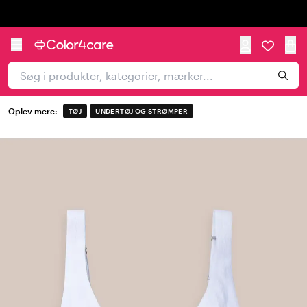
Trustpilot
Oplev mere:
TØJ
UNDERTØJ OG STRØMPER