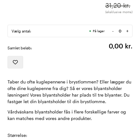
31,20 kr.
(eksklusive moms)
-
+
Vælg antal:
På lager
Antal
0,00 kr.
Samlet beløb:
Taber du ofte kuglepennene i brystlommen? Eller lægger du
ofte dine kuglepenne fra dig? Så er vores blyantsholder
løsningen! Vores blyantsholder har plads til tre blyanter. Du
fastgør let din blyantsholder til din brystlomme.
Vårdväskans blyantsholder fås i flere forskellige farver og
kan matches med vores andre produkter.
Størrelse: