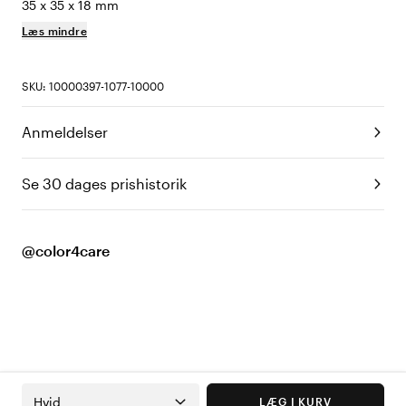
35 x 35 x 18 mm
Læs mindre
SKU: 10000397-1077-10000
Anmeldelser
Se 30 dages prishistorik
@color4care
Hvid
LÆG I KURV