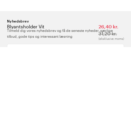
Nyhedsbrev
Blyantsholder Vit
26,40 kr.
Tilmeld dig vores nyhedsbrev og få de seneste nyheder, særlige
31,20 kr.
tilbud, gode tips og interessant læsning
(eksklusive moms)
Indtast din e-mailadresse
Om Os
Support
Følg os
Danmark