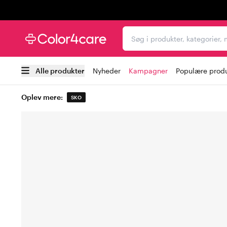
Trustpilot
Søg i produkter, kategori
Alle produkter
Nyheder
Kampagner
Populære prod
Oplev mere:
SKO