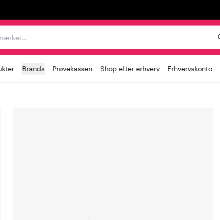
er, mærker...
ukter
Brands
Prøvekassen
Shop efter erhverv
Erhvervskonto