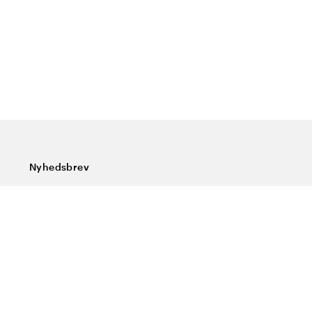
Nyhedsbrev
Tilmeld dig vores nyhedsbrev og få de seneste nyheder,
særlige tilbud, gode tips og interessant læsning
Indtast din e-mailadresse