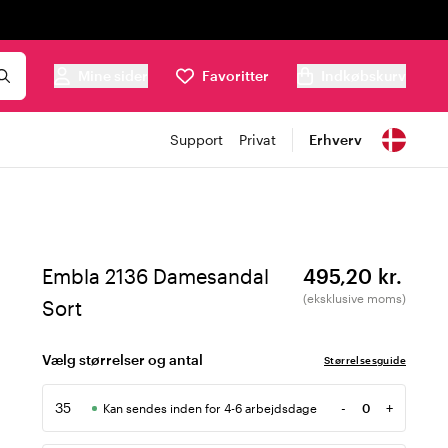
Mine sider
Favoritter
Indkøbskurv
Support
Privat
Erhverv
Embla 2136 Damesandal
495,20 kr.
(eksklusive moms)
Sort
Vælg størrelser og antal
Størrelsesguide
35
-
+
Kan sendes inden for 4-6 arbejdsdage
Antal