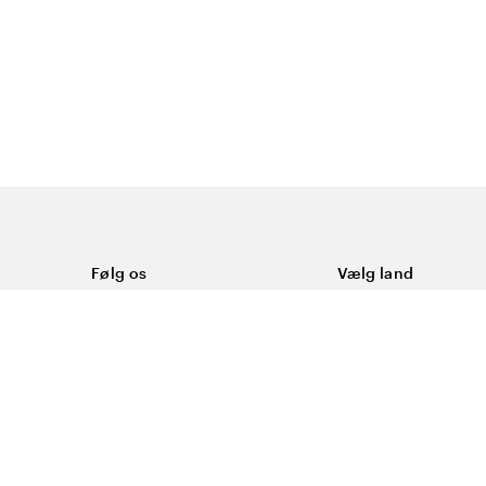
Følg os
Vælg land
Facebook
Danmark
ål
Instagram
Youtube
ering
LinkedIn
okies