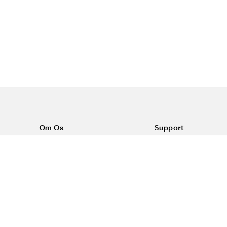
Om Os
Support
Om Color4care
Kontakt os
Ofte stillede spørgsm
Vilkår
Forsendelse & return
Reklamationer
Privatlivspolitik & Co