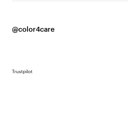
@color4care
Trustpilot