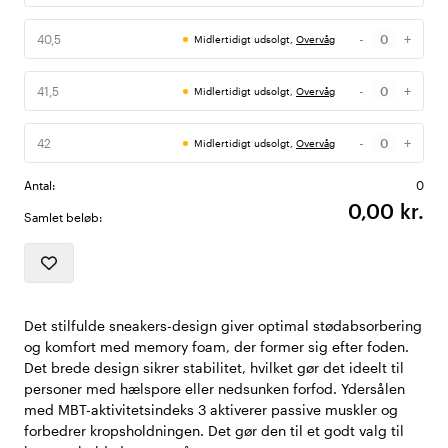
-
+
40,5
Midlertidigt udsolgt,
Overvåg
Antal
-
+
41,5
Midlertidigt udsolgt,
Overvåg
Antal
-
+
42
Midlertidigt udsolgt,
Overvåg
Antal
Antal:
0
0,00 kr.
Samlet beløb:
Det stilfulde sneakers-design giver optimal stødabsorbering
og komfort med memory foam, der former sig efter foden.
Det brede design sikrer stabilitet, hvilket gør det ideelt til
personer med hælspore eller nedsunken forfod. Ydersålen
med MBT-aktivitetsindeks 3 aktiverer passive muskler og
forbedrer kropsholdningen. Det gør den til et godt valg til