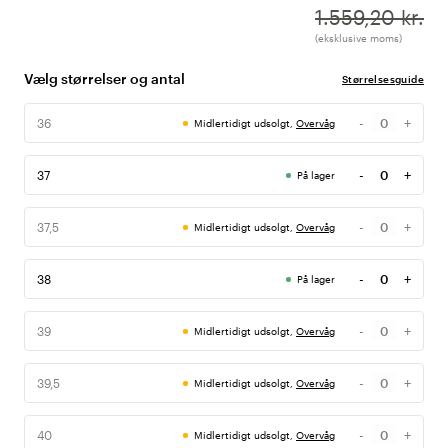
1.559,20 kr.
(eksklusive moms)
Vælg størrelser og antal
Størrelsesguide
-
+
36
Midlertidigt udsolgt,
Overvåg
Antal
-
+
37
På lager
Antal
-
+
37,5
Midlertidigt udsolgt,
Overvåg
Antal
-
+
38
På lager
Antal
-
+
39
Midlertidigt udsolgt,
Overvåg
Antal
-
+
39,5
Midlertidigt udsolgt,
Overvåg
Antal
-
+
40
Midlertidigt udsolgt,
Overvåg
Antal