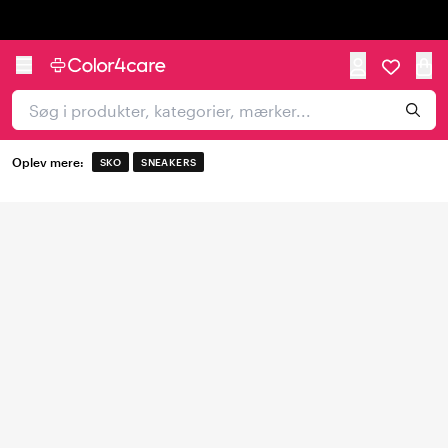
Trustpilot
Oplev mere:
SKO
SNEAKERS