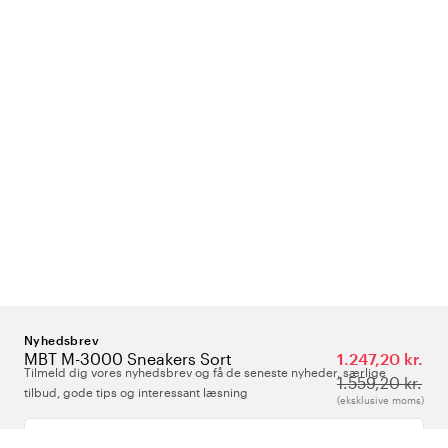
Nyhedsbrev
MBT M-3000 Sneakers Sort
1.247,20 kr.
Tilmeld dig vores nyhedsbrev og få de seneste nyheder, særlige
1.559,20 kr.
tilbud, gode tips og interessant læsning
(eksklusive moms)
Indtast din e-mailadresse