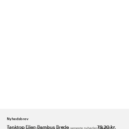
Nyhedsbrev
Tanktop Ellen Bambus Brede
79,20 kr.
Tilmeld dig vores nyhedsbrev og få de seneste nyheder, særlige