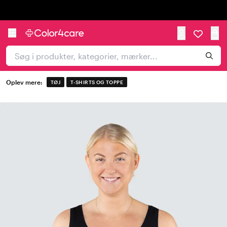
Trustpilot
Oplev mere:
TØJ
T-SHIRTS OG TOPPE