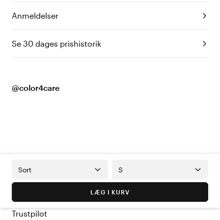
Anmeldelser
Se 30 dages prishistorik
@color4care
Sort
S
LÆG I KURV
Trustpilot