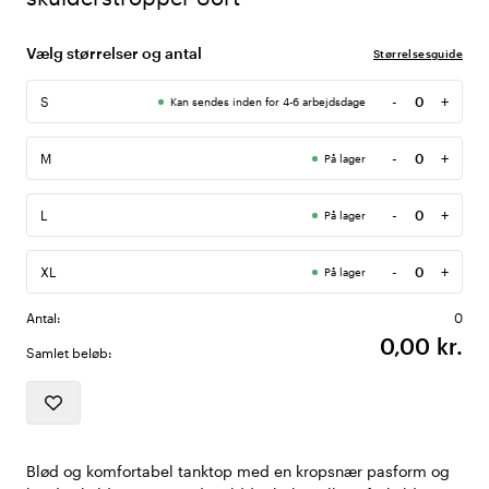
Vælg størrelser og antal
Størrelsesguide
-
+
S
Kan sendes inden for 4-6 arbejdsdage
Antal
-
+
M
På lager
Antal
-
+
L
På lager
Antal
-
+
XL
På lager
Antal
Antal:
0
0,00 kr.
Samlet beløb:
Blød og komfortabel tanktop med en kropsnær pasform og