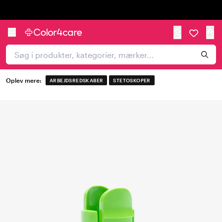
Trustpilot
Oplev mere:
ARBEJDSREDSKABER
STETOSKOPER