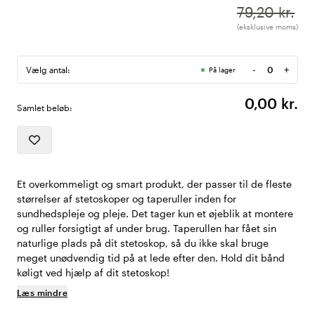
79,20 kr.
(eksklusive moms)
-
+
Vælg antal:
På lager
Antal
0,00 kr.
Samlet beløb:
Et overkommeligt og smart produkt, der passer til de fleste
størrelser af stetoskoper og taperuller inden for
sundhedspleje og pleje. Det tager kun et øjeblik at montere
og ruller forsigtigt af under brug. Taperullen har fået sin
naturlige plads på dit stetoskop, så du ikke skal bruge
meget unødvendig tid på at lede efter den. Hold dit bånd
køligt ved hjælp af dit stetoskop!
Læs mindre