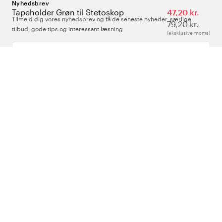
Nyhedsbrev
Tapeholder Grøn til Stetoskop
47,20 kr.
Tilmeld dig vores nyhedsbrev og få de seneste nyheder, særlige
79,20 kr.
tilbud, gode tips og interessant læsning
(eksklusive moms)
Indtast din e-mailadresse
Om Os
Support
Følg os
Danmark